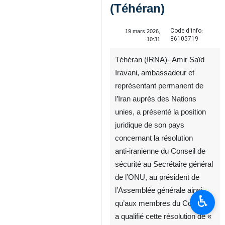
(Téhéran)
Code d'info:
19 mars 2026,
86105719
10:31
Téhéran (IRNA)- Amir Saïd
Iravani, ambassadeur et
représentant permanent de
l’Iran auprès des Nations
unies, a présenté la position
juridique de son pays
concernant la résolution
anti‑iranienne du Conseil de
sécurité au Secrétaire général
de l’ONU, au président de
l’Assemblée générale ainsi
♿︎
qu’aux membres du Conseil. Il
a qualifié cette résolution de «