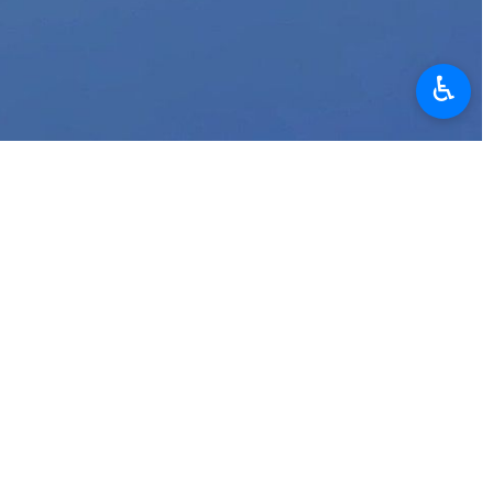
♿︎
ur américain F‑35 a été contraint d’effectuer un atterrissage
an. Le capitaine Tim Hawkins, porte‑parole du CENTCOM, a confirmé ce
l’Iran » lorsqu’il a été contraint d’atterrir en urgence.
ient actuellement l’objet d’une enquête.
’aurait contraint à effectuer cet atterrissage d’urgence sur une base
 tirs de la défense aérienne iranienne.