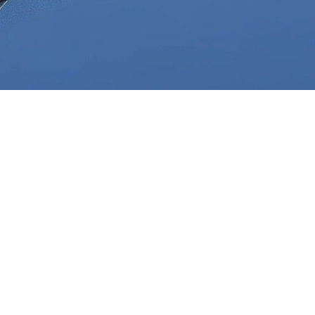
central des États‑Unis (CENTCOM) a confirmé ce jeudi qu’un chasse
voir survolé l’espace aérien iranien.
ncident s’est produit lors d’une mission militaire au‑dessus de l’Ir
hasseur furtif de cinquième génération « se trouvait en vol au‑dessus de 
it atterri en toute sécurité et que les circonstances de l’incident faisa
n aurait été pris pour cible par des tirs lors de la mission, ce qui l
aîne américaine, l’appareil aurait probablement été endommagé par des