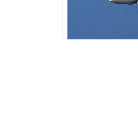
Téhéran (IRNA)-Le Commandement 
d’urgence au Moyen‑Orient après a
Selon la chaîne américaine CNN, l’i
jeudi 19 mars, heure locale, que ce c
Hawkins a prétendu que l’appareil ava
CNN a également rapporté que l’avio
américaine au Moyen‑Orient.
Selon deux sources citées par la ch