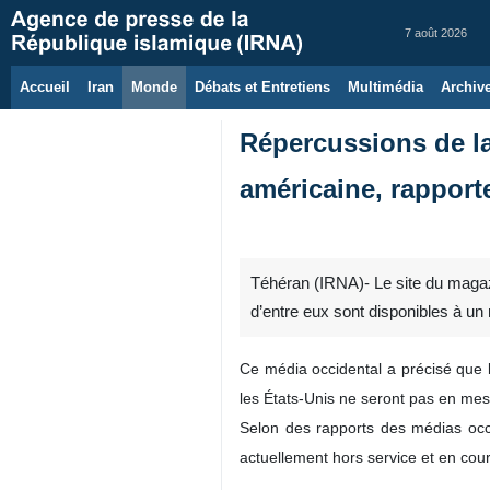
7 août 2026
Accueil
Iran
Monde
Débats et Entretiens
Multimédia
Archiv
Répercussions de la 
américaine, rappor
Téhéran (IRNA)- Le site du magaz
d’entre eux sont disponibles à u
Ce média occidental a précisé que l
les États-Unis ne seront pas en me
Selon des rapports des médias occ
actuellement hors service et en cou