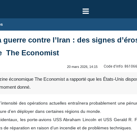
es
guerre contre l’Iran : des signes d’éros
te The Economist
Code d'info:
86106
20 mars 2026, 14:15
ine économique The Economist a rapporté que les États-Unis dispos
n moment donné.
’intensité des opérations actuelles entraînera probablement une pénur
sure d’en déployer dans certaines régions du monde.
identaux, les porte-avions USS Abraham Lincoln et USS Gerald R. For
rs de réparation en raison d’un incendie et de problèmes techniques.