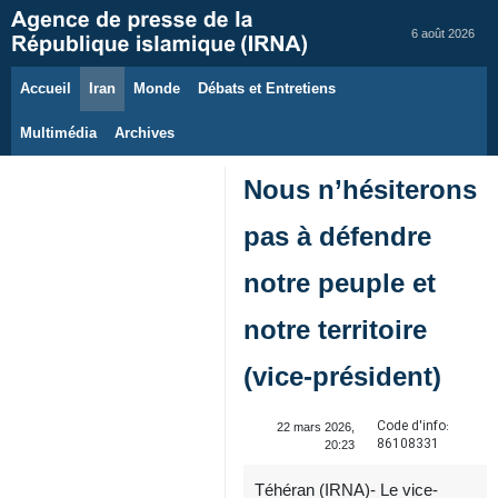
6 août 2026
Accueil
Iran
Monde
Débats et Entretiens
Multimédia
Archives
Nous n’hésiterons
pas à défendre
notre peuple et
notre territoire
(vice-président)
Code d'info:
22 mars 2026,
86108331
20:23
Téhéran (IRNA)- Le vice-