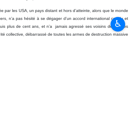
 par les USA, un pays distant et hors d’atteinte, alors que le monde
iers, n’a pas hésité à se dégager d’un accord international conclu et
♿︎
epuis plus de cent ans, et n’a jamais agressé ses voisins depuis des
rité collective, débarrassé de toutes les armes de destruction massive
 se souciait surtout de protéger l’accès à l’Inde qui a fait sa richesse,
e Sécurité pour dénoncer cet ultimatum et ces menaces insensées de
yen-Orient, il est insensé qu’on puisse envisager de détruire des
u nous avons fait toute chose vivante. » Wa Ja`alnā Mina Al-Mā’i Kulla