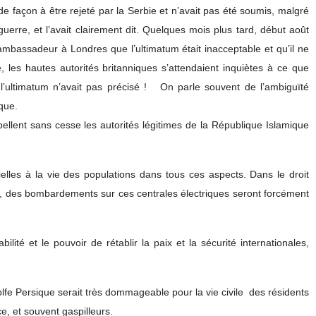
de façon à être rejeté par la Serbie et n’avait pas été soumis, malgré
guerre, et l’avait clairement dit. Quelques mois plus tard, début août
ambassadeur à Londres que l’ultimatum était inacceptable et qu’il ne
les hautes autorités britanniques s’attendaient inquiètes à ce que
 l’ultimatum n’avait pas précisé ! On parle souvent de l’ambiguïté
ique.
pellent sans cesse les autorités légitimes de la République Islamique
tielles à la vie des populations dans tous ces aspects. Dans le droit
raël, des bombardements sur ces centrales électriques seront forcément
ité et le pouvoir de rétablir la paix et la sécurité internationales,
olfe Persique serait très dommageable pour la vie civile des résidents
, et souvent gaspilleurs.