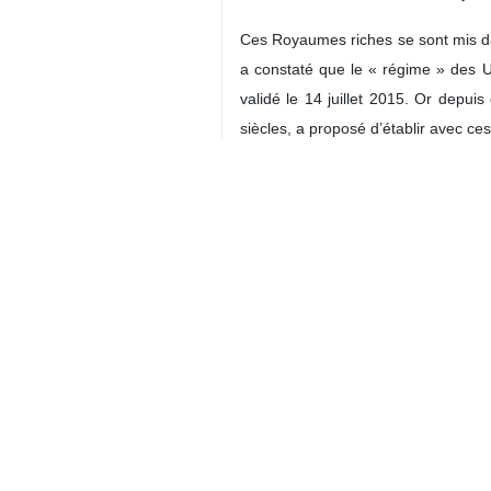
Ces Royaumes riches se sont mis dan
a constaté que le « régime » des US
validé le 14 juillet 2015. Or depui
siècles, a proposé d’établir avec ce
sur la base de frontières établies El
puis de diviser des territoires prome
Tout doit être fait par l’Iran, pa
Donald Trump.
A ce moment du printemps dans l’h
centrales civiles de production d’él
Shay’in Ĥayyin, Coran 21-30.
Débats et Entretiens
0 Persons