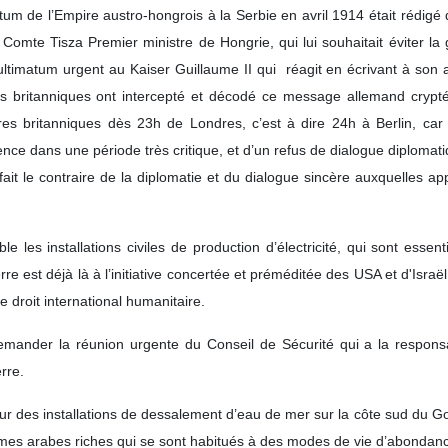
atum de l’Empire austro-hongrois à la Serbie en avril 1914 était rédigé 
 Comte Tisza Premier ministre de Hongrie, qui lui souhaitait éviter la 
ultimatum urgent au Kaiser Guillaume II qui réagit en écrivant à son 
 britanniques ont intercepté et décodé ce message allemand crypté, 
res britanniques dès 23h de Londres, c’est à dire 24h à Berlin, car
igence dans une période très critique, et d’un refus de dialogue diplomat
fait le contraire de la diplomatie et du dialogue sincère auxquelles ap
 les installations civiles de production d’électricité, qui sont essen
uerre est déjà là à l’initiative concertée et préméditée des USA et d'Is
e droit international humanitaire.
emander la réunion urgente du Conseil de Sécurité qui a la responsabil
rre.
e sur des installations de dessalement d’eau de mer sur la côte sud du G
es arabes riches qui se sont habitués à des modes de vie d’abondance