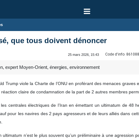
es
sé, que tous doivent dénoncer
Code d'info:
86108
25 mars 2026, 15:43
en, expert Moyen-Orient, énergies, environnement
ald Trump viole la Charte de l’ONU en proférant des menaces graves enve
sans réaction claire de condamnation de la part de 2 autres membres pe
s centrales électriques de l’Iran en émettant un ultimatum de 48 he
sauf pour les navires des 2 pays agresseurs et de leurs alliés dans cett
n.
un ultimatum n’est le plus souvent qu’un préliminaire à une agression 