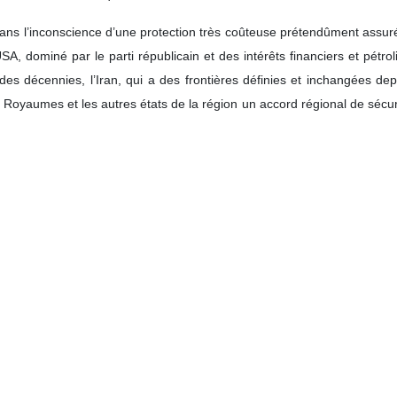
s l’inconscience d’une protection très coûteuse prétendûment assurée
A, dominé par le parti républicain et des intérêts financiers et pétrol
s des décennies, l’Iran, qui a des frontières définies et inchangées d
s Royaumes et les autres états de la région un accord régional de sécu
les furent d’ailleurs établies le plus souvent par l’Empire britannique qui
tteurs en ressources pétrolières.
r l’Union Européenne, et par les 4 membres permanents du Conseil d
émisphère nord, qui annonce la période des grandes chaleurs au Mo
ectricité, et en riposte des centrales de production d’eau. « Et de l’ea