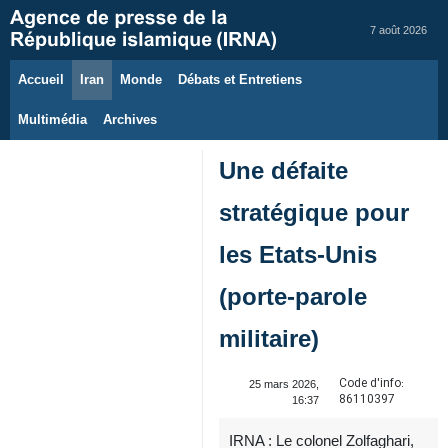
7 août 2026
Accueil
Iran
Monde
Débats et Entretiens
Multimédia
Archives
Une défaite
stratégique pour
les Etats-Unis
(porte-parole
militaire)
Code d'info:
25 mars 2026,
86110397
16:37
IRNA : Le colonel Zolfaghari,