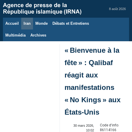
8 août 2026
Accueil
Iran
Monde
Débats et Entretiens
Multimédia
Archives
« Bienvenue à la
fête » : Qalibaf
réagit aux
manifestations
« No Kings » aux
États‑Unis
Code d'info:
30 mars 2026,
86114166
10:02