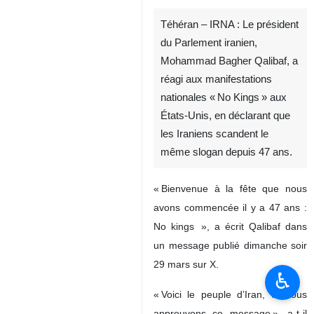
Téhéran – IRNA : Le président
du Parlement iranien,
Mohammad Bagher Qalibaf, a
réagi aux manifestations
nationales « No Kings » aux
États‑Unis, en déclarant que
les Iraniens scandent le
même slogan depuis 47 ans.
« Bienvenue à la fête que nous
avons commencée il y a 47 ans :
No kings », a écrit Qalibaf dans
un message publié dimanche soir
29 mars sur X.
♿︎
« Voici le peuple d’Iran, et nous
approuvons ce message », a-t-il