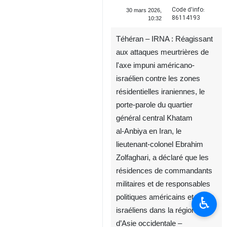
Code d'info:
30 mars 2026,
86114193
10:32
Téhéran – IRNA : Réagissant
aux attaques meurtrières de
l'axe impuni américano-
israélien contre les zones
résidentielles iraniennes, le
porte‑parole du quartier
général central Khatam
al‑Anbiya en Iran, le
lieutenant-colonel Ebrahim
Zolfaghari, a déclaré que les
résidences de commandants
militaires et de responsables
politiques américains et
♿︎
israéliens dans la région
d’Asie occidentale –