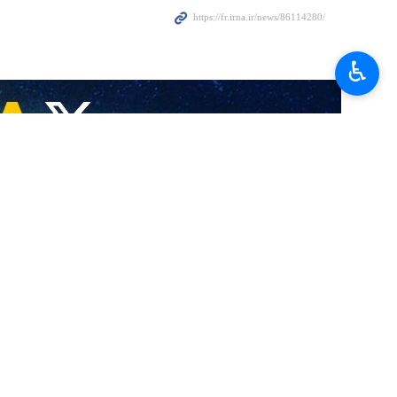
♿︎
tati…
 Journée mondiale d’Al‑Qods
stance…