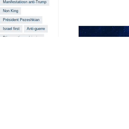
Manifestatiosn anti-Trump
Non King
Président Pezeshkian
Israel first
Anti-guerre
Démocratie américaine
Lire aussi
« Bienvenue à la
Téhéran – IRNA : 
Le Hamas salue l
Téhéran – IRNA – 