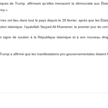
itiques de Trump, affirmant qu’elles menacent la démocratie aux États‑
nny ».
s ont lieu dans tout le pays depuis le 28 février, après que les États
ion islamique, l’ayatollah Seyyed Ali Khamenei, le premier jour du confli
 signe de soutien à la République islamique et à son nouveau dirig
rump a affirmé que les manifestations pro‑gouvernementales étaient f