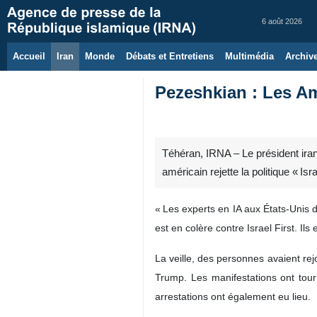
6 août 2026
Accueil
Iran
Monde
Débats et Entretiens
Multimédia
Archiv
Pezeshkian : Les Amé
Téhéran, IRNA – Le président iran
américain rejette la politique « Is
« Les experts en IA aux États‑Unis 
est en colère contre Israel First. I
La veille, des personnes avaient rej
Trump. Les manifestations ont tour
arrestations ont également eu lieu.