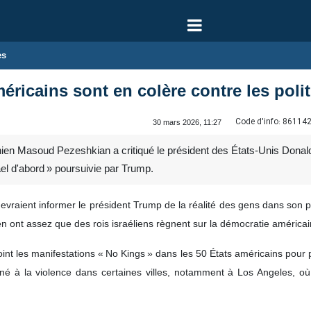
es
ricains sont en colère contre les politi
Code d'info:
86114
30 mars 2026, 11:27
ien Masoud Pezeshkian a critiqué le président des États‑Unis Donald 
rael d'abord » poursuivie par Trump.
devraient informer le président Trump de la réalité des gens dans son 
ls en ont assez que des rois israéliens règnent sur la démocratie améri
oint les manifestations « No Kings » dans les 50 États américains pour p
né à la violence dans certaines villes, notamment à Los Angeles, où 