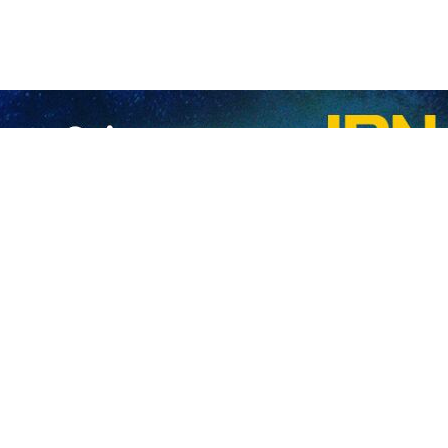
 fête » : Qalibaf réagit aux manifestations « No Kings » aux États‑Unis
Le président du Parlement iranien, Mohammad Bagher Qalibaf, a réagi aux manifes
es frappes iraniennes contre les territoires occupés à l’occasion de la
Les Brigades Qassam, branche militaire du mouvement de palestinien de la Rési