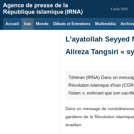
6 août 2026
Accueil
Iran
Monde
Débats et Entretiens
Multimédia
Archiv
L’ayatollah Seyyed
Alireza Tangsiri « s
Téhéran (IRNA)-Dans un message pu
Révolution islamique d'Iran (CGRI
l’islam », estimant que son sacrif
Dans un message de condoléances, 
gardiens de la Révolution islamiqu
israélien.