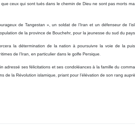
t que ceux qui sont tués dans le chemin de Dieu ne sont pas morts mais 
 courageux de Tangestan », un soldat de l’Iran et un défenseur de l’
 population de la province de Bouchehr, pour la jeunesse du sud du pay
nforcera la détermination de la nation à poursuivre la voie de la p
times de l’Iran, en particulier dans le golfe Persique.
in adressé ses félicitations et ses condoléances à la famille du comm
s de la Révolution islamique, priant pour l’élévation de son rang aupr