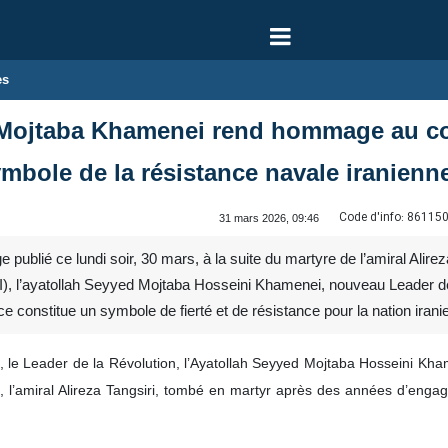
es
 Mojtaba Khamenei rend hommage au c
ymbole de la résistance navale iranienn
Code d'info:
86115
31 mars 2026, 09:46
blié ce lundi soir, 30 mars, à la suite du martyre de l’amiral Alir
), l’ayatollah Seyyed Mojtaba Hosseini Khamenei, nouveau Leader de la
ice constitue un symbole de fierté et de résistance pour la nation irani
le Leader de la Révolution, l’Ayatollah Seyyed Mojtaba Hosseini 
e, l’amiral Alireza Tangsiri, tombé en martyr après des années d’enga