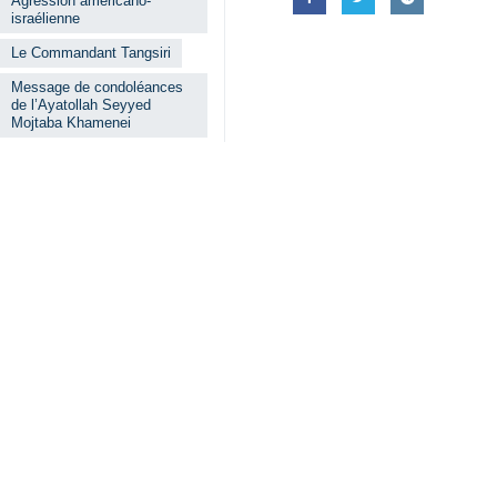
Agression américano-
israélienne
Le Commandant Tangsiri
Message de condoléances
de l’Ayatollah Seyyed
Mojtaba Khamenei
Bouchehr
Tanguestan
Terrorisme d'Etat
Votre commentaire
Soumettre