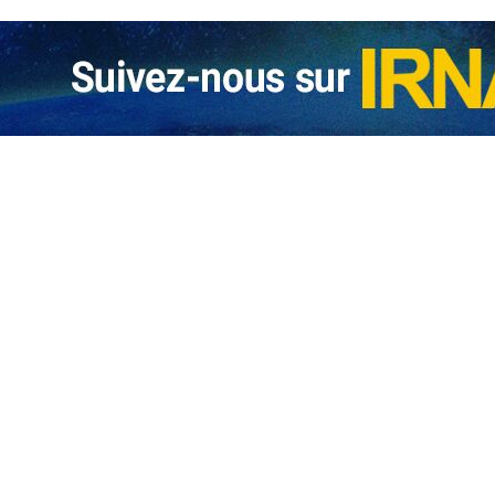
la guerre attisée par les États‑Unis au Moyen‑Orient : "même des écoles
e pape Léon XIV, chef de l’Église catholique, a déclaré ce mercredi que des…
n : heure, chaîne et compos probables
e heure et sur quelle chaîne suivre Sénégal – Soudan, les compositions probable
illon de Noël en Iran
 cérémonie de la messe du réveillon de Noël s’est tenue le mercredi soir…