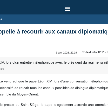
es
pelle à recourir aux canaux diplomatiqu
Code d'info:
86117
3 avr. 2026, 22:19
 lors d’un entretien téléphonique avec le président du régime israélie
ran.
 ce vendredi que le pape Léon XIV, lors d’une conversation téléphoniq
a nécessité de rouvrir tous les canaux possibles de dialogue diplomatiqu
ensemble du Moyen‑Orient.
resse du Saint‑Siège, le pape a également accordé une attention par