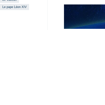
Le pape Léon XIV
Lire aussi
Le pape dénonce 
Téhéran – IRNA – L
Sénégal – Souda
Découvrez à quell
La messe du réve
Téhéran (IRNA)- La