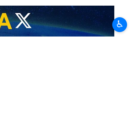
♿︎
 et des hôpitaux ont été visés!"
s,…