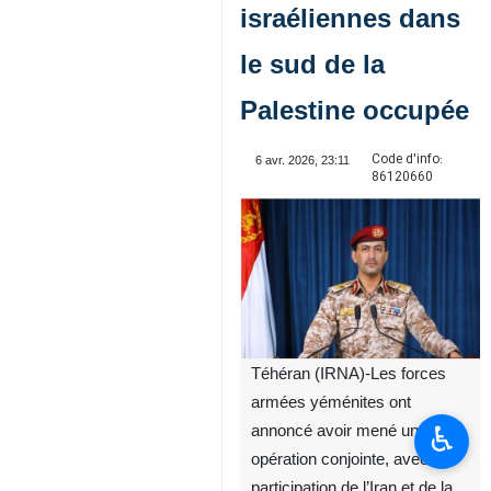
israéliennes dans
le sud de la
Palestine occupée
Code d'info:
6 avr. 2026, 23:11
86120660
Téhéran (IRNA)-Les forces
armées yéménites ont
♿︎
annoncé avoir mené une
opération conjointe, avec la
participation de l’Iran et de la