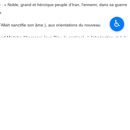
 : « Noble, grand et héroïque peuple d’Iran, l’ennemi, dans sa guerre
e.
♿︎
'Allah sanctifie son âme ), aux orientations du nouveau
ed Mojtaba Khamenei (que Dieu le protège), à l’abnégation et à la
e du peuple iranien sur la scène dès les premiers jours de la guerre,
points, par lequel les États‑Unis s’engagent en principe à :
verneurs ;