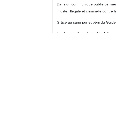
Dans un communiqué publié ce mercre
injuste, illégale et criminelle contre
Grâce au sang pur et béni du Guide 
Leader suprême de la Révolution i
bravoure des combattants de l’islam
l’Iran a remporté une grande victoire
ne pas commettre d’agression ;
le contrôle de l’Iran sur le détroit d’
reconnaître le droit de l'Iran à l’enr
lever toutes les sanctions primaires 
mettre fin à toutes les résolutions a
verser des réparations à l’Iran ;