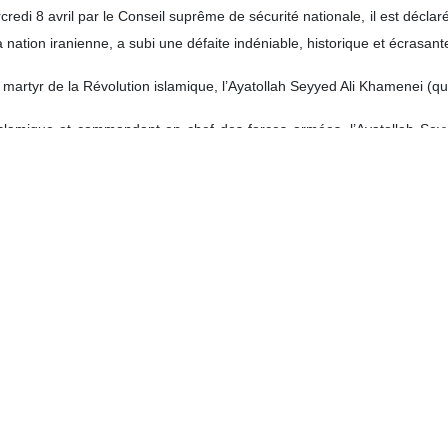
di 8 avril par le Conseil suprême de sécurité nationale, il est déclaré
 la nation iranienne, a subi une défaite indéniable, historique et écrasant
martyr de la Révolution islamique, l’Ayatollah Seyyed Ali Khamenei (qu
slamique et commandant en chef des forces armées, l’Ayatollah Seyy
 sur les fronts, et surtout à la présence historique, fidèle et héroïqu
 et a contraint le régime américain criminel à accepter son plan en dix 
Ormuz ;
ichissement ;
et secondaires ;
nti-iraniennes et politisées du Conseil de sécurité et du Conseil des gou