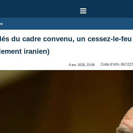
es
clés du cadre convenu, un cessez-le-fe
lement iranien)
Code d'info:
86122
8 avr. 2026, 23:06