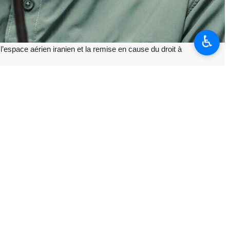
♿︎
 l’espace aérien iranien et la remise en cause du droit à
uses clés de la proposition de cessez-le-feu en dix points (cadre
suivi le processus en cours avec méfiance » et que, comme prévu, les
sé par la République islamique d’Iran constitue la base et le cadre
gagement auquel le Premier ministre Shahbaz Sharif a également fait
autres régions, applicable immédiatement ».
a province de Fars, constituant une violation manifeste de la clause