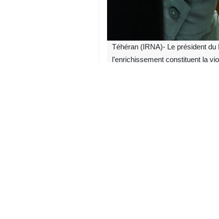
Téhéran (IRNA)- Le président du Pa
l’enrichissement constituent la vi
Mohammad Baghir Ghalibaf, préside
convenu) ont été déjà violées avant
États-Unis ont une fois de plus vio
Il a précisé que, comme l’a claire
opérationnel fondamental de ces négo
1. Non-respect de la première clau
explicitement référence, le qualifia
2. Entrée d’un drone intrusif dans 
interdisant toute nouvelle intrusion 