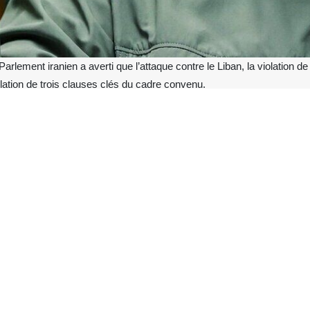
rlement iranien a averti que l’attaque contre le Liban, la violation de
olation de trois clauses clés du cadre convenu.
nt du Parlement iranien, a déclaré dans un communiqué que trois cla
 le début des négociations ajoutant que dès le départ, « nous avons 
lé leurs engagements avant même le début des négociations.
ment indiqué le président des États-Unis, le plan en dix points propo
ciations. Cependant, jusqu’à présent, trois clauses ont été violées :
se du plan en dix points concernant le cessez‑le‑feu au Liban — un en
nt de « cessez‑le‑feu immédiat partout, y compris au Liban et dans les 
l’espace aérien iranien, qui a été abattu dans la ville de Lar, dans l
dans l’espace aérien de l’Iran.