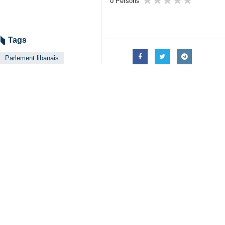
Téhéran – IRNA – Le président du 
et flagrant.
Selon l'IRNA, citant le site Al‑Ahed
aujourd’hui — mercredi 8 avril, alo
ont pas respecté leurs engagement
internationales.
Berri a souligné qu’Israël viole 
contemporaine.
Il a ajouté que le crime commis aujo
l’effusion de ce sang.
L’armée du régime sioniste a attaqu
Liban, frappant plus de 100 position