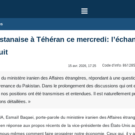
es
stanaise à Téhéran ce mercredi: l’échan
uit
Code d'info:
86128
15 avr. 2026, 17:25
du ministère iranien des Affaires étrangères, répondant à une question
venance du Pakistan. Dans le prolongement des discussions qui ont e
 nos positions ont été transmises et entendues. Il est naturellement 
ons détaillées. »
IRNA, Esmaïl Baqaei, porte-parole du ministère iranien des Affaires étra
en réponse aux propos récents de la vice-présidente des États-Unis au 
ns nous‑mêmes comment faire prospérer notre économie. Ceux qui, il y a 