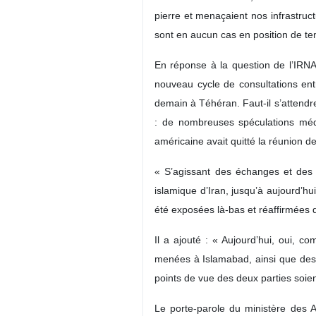
pierre et menaçaient nos infrastruc
sont en aucun cas en position de ten
En réponse à la question de l’IRNA
nouveau cycle de consultations entr
demain à Téhéran. Faut‑il s’attendr
: de nombreuses spéculations média
américaine avait quitté la réunion d
« S’agissant des échanges et des 
islamique d’Iran, jusqu’à aujourd’h
été exposées là-bas et réaffirmées 
Il a ajouté : « Aujourd’hui, oui, 
menées à Islamabad, ainsi que des e
points de vue des deux parties soie
Le porte‑parole du ministère des Af