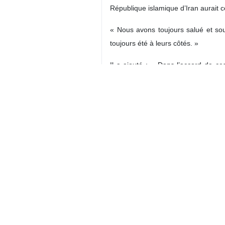
République islamique d’Iran aurait c
« Nous avons toujours salué et sou
toujours été à leurs côtés. »
Il a ajouté : « Dans l’accord de c
cessez‑le‑feu, et cela a également 
« Le fait que le camp d'en face ait
ait renoncé à l’engagement qu’elle a 
Le porte‑parole du ministère des Af
et sur les tensions suscitées par le
« Nous avons déjà été témoins du p
islamique, en tant que marjaʿ (autor
sera jamais oubliée. »
Répondant enfin à la question suiva