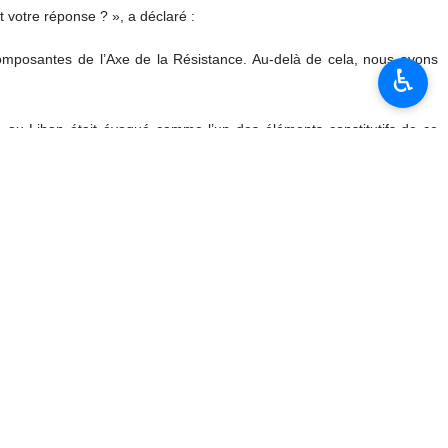
 votre réponse ? », a déclaré :
composantes de l’Axe de la Résistance. Au‑delà de cela, nous avons
♿︎
re au Liban était évoqué comme l’un des éléments constitutifs de ce
 »
gagements ne signifie en aucun cas que la République islamique d’Iran
slamabad et elle continue de l’être. »
t des États‑Unis à l’encontre du pape, chef des catholiques du monde,
Iran. L’assassinat lâche du Guide suprême martytr de la Révolution
le, constitue une tache indélébile dans le bilan des États‑Unis, qui ne
ue le camp d'en face aurait accepté la libération des avoirs iraniens