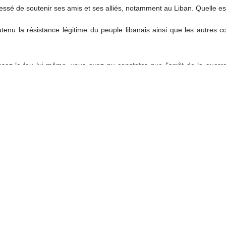
essé de soutenir ses amis et ses alliés, notamment au Liban. Quelle est
tenu la résistance légitime du peuple libanais ainsi que les autres 
essez‑le‑feu lui‑même, vous avez pu constater que l’arrêt de la guer
été explicitement mentionné dans les propos du médiateur pakistanais.
, dès le départ, ignoré une partie de cet accord et ait manqué à ses en
pris ou qu’elle le fera. Cette question a été poursuivie avec sérieux à I
faires étrangères, interrogé sur les déclarations récentes du présiden
s appels du pape à mettre fin à la guerre au Moyen‑Orient, a déclaré :
ire type d’insulte envers un grand dirigeant religieux ici même en 
ité religieuse et source de référence ) et grande personnalité spirituel
nte : « Au cours des négociations, certaines informations ont indiqué q