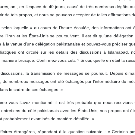
tures, ont, en l’espace de 40 jours, causé de très nombreux dégâts aux 
ir de tels propos, et nous ne pouvons accepter de telles affirmations de
 selon laquelle « au cours de l’heure écoulée, des informations ont é
e l’Iran et les États-Unis se poursuivent. Il est dit qu’une délégat
e à la venue d’une délégation pakistanaise et pouvez-vous préciser quel
tiques ont circulé sur les détails des discussions à Islamabad, not
e manière brusque. Confirmez-vous cela ? Si oui, quelle en était la rais
discussions, la transmission de messages se poursuit. Depuis dima
ui, de nombreux messages ont été échangés par l’intermédiaire du média
dans le cadre de ces échanges. »
comme vous l’avez mentionné, il est très probable que nous recevion
ntretiens du côté pakistanais avec les États-Unis, nos propos ont été
nt probablement examinés de manière détaillée. »
faires étrangères, répondant à la question suivante : « Certains pays