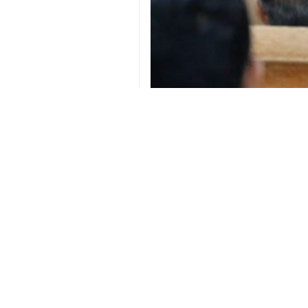
Téhéran, IRNA – Le commandant en 
concrétisera jamais.
Alors que les responsables diplomat
Hatami lors de la cérémonie d’accueil
Exprimant sa reconnaissance pour le
d’innombrables difficultés.
Grâce aux efforts courageux des res