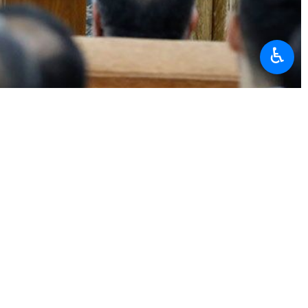
♿︎
me que le souhait des ennemis de voir l’Iran se rendre ne se
slamique a fait face à l’agression de l’ennemi, a déclaré le général
a souligné que tout pays confronté à un tel conflit serait frappé par
'est félicité le commandant.