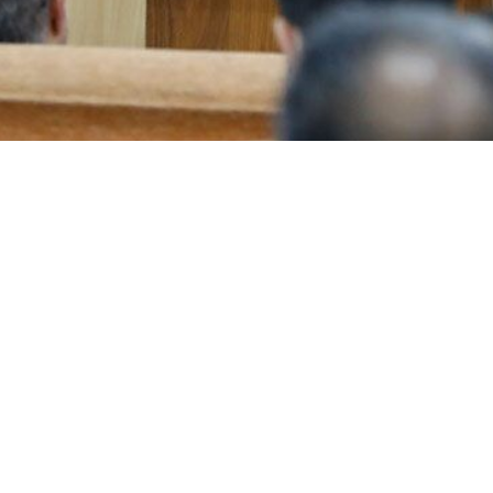
chef de l’armée iranienne, le général de division Amir Hatami, affir
iques iraniens étaient engagés dans des négociations, la République i
 des 32 héros de la flotte Dena, le jeudi 16 avril.
s services rendus par le gouvernement durant la période de guerre, il 
ponsables du pays, aucun problème majeur n’est survenu pour l’Iran, s