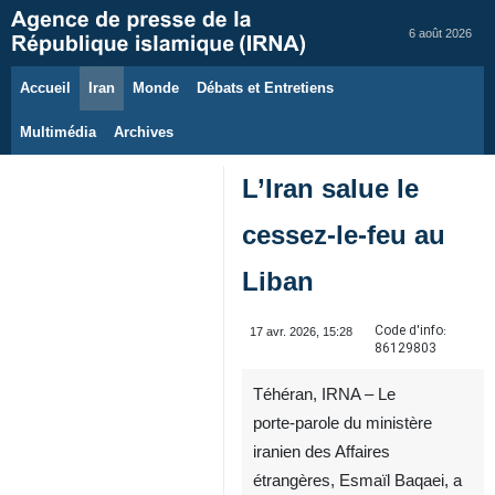
6 août 2026
Accueil
Iran
Monde
Débats et Entretiens
Multimédia
Archives
L’Iran salue le
cessez‑le‑feu au
Liban
Code d'info:
17 avr. 2026, 15:28
86129803
Téhéran, IRNA – Le
porte‑parole du ministère
iranien des Affaires
étrangères, Esmaïl Baqaei, a