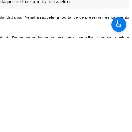
attaques de l'axe américano-israélien.
 Mahdi Jamali Nejad a rappelé l’importance de préserver les bâtiments
♿︎
sée du Ramadan et des attaques contre cette ville historique, environ
 travaux de restauration. Nous avons déjà entamé le processus et
tuel », a‑t‑il déclaré.
t des plaintes. « Des experts ont passé plusieurs jours à Ispahan pour
s et nous espérons obtenir des résultats favorables. »