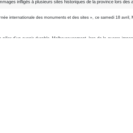
mages infligés à plusieurs sites historiques de la province lors des 
urnée internationale des monuments et des sites », ce samedi 18 avril,
un pilier d’un avenir durable. Malheureusement, lors de la guerre impo
ue 28 monuments historiques ont été endommagés et nécessitent des
struction de ces sites au cours des deux années restantes du mandat ac
avait été désignée et qu’un dossier avait été constitué en vue du dépô
s soumis l’ensemble des éléments requis. Les procédures sont en cour