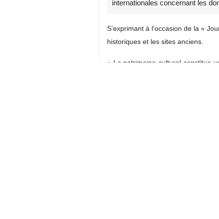
internationales concernant les dom
S’exprimant à l’occasion de la « Jo
historiques et les sites anciens.
« Le patrimoine culturel constitue 
203 points du Grand Bazar ainsi q
prévoyons de mener à terme la recon
Il a ajouté qu’une équipe juridique 
documenter les dégâts, et nous avon
Iran
Culture
0 Persons
Tags