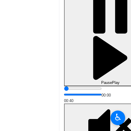
Pause
Play
00:00
-00:40
♿︎