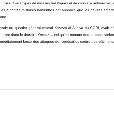
r utilisé divers types de missiles balistiques et de croisière antinavire
es autorités militaires iraniennes ont annoncé que les navires améri
zone.
parole du quartier général central Khatam al‑Anbiya du CGRI, avait déc
 entrant dans le détroit d’Ormuz, ainsi qu’en menant des frappes aérienn
médiatement lancé des attaques de représailles contre des bâtiments m