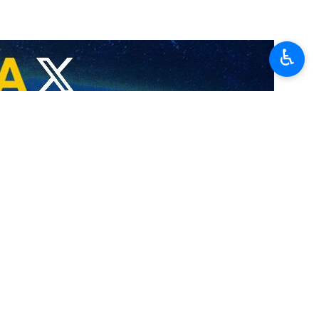
♿︎
Conseil de sécurité