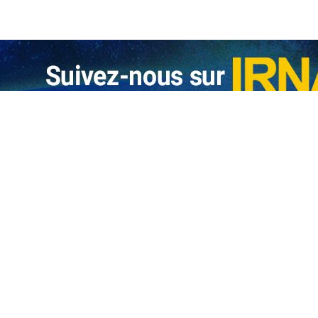
la violation du cessez-le-feu par les États-Unis
e ministère des Affaires étrangères de la République islamique d’Iran condamne…
ressée à Guterres, au ministre chinois des A.E. et aux États membres de l’ONU :
dénonce les démarches anti‑iraniennes des États‑Unis et de Bahreïn au 
e ministre des Affaires étrangères de la République islamique d'Iran, Abbas…