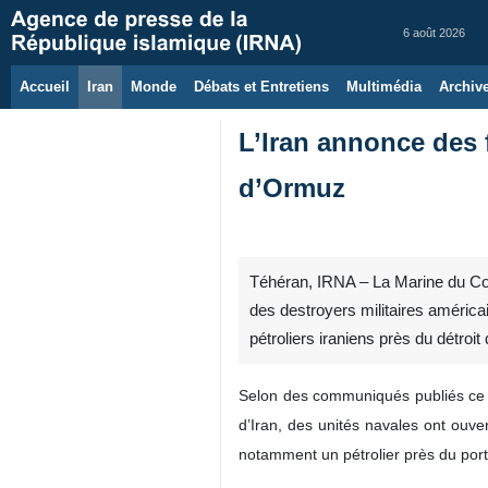
6 août 2026
Accueil
Iran
Monde
Débats et Entretiens
Multimédia
Archiv
L’Iran annonce des 
d’Ormuz
Téhéran, IRNA – La Marine du Cor
des destroyers militaires américai
pétroliers iraniens près du détroit
Selon des communiqués publiés ce v
d’Iran, des unités navales ont ouve
notamment un pétrolier près du port 