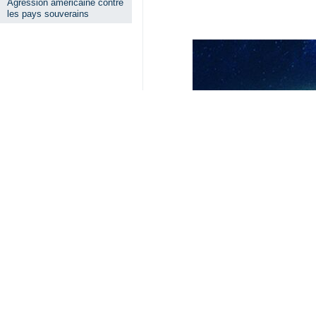
Agression américaine contre
les pays souverains
Lire aussi
Téhéran dénonce 
Téhéran (IRNA)- L
Dans une lettre ad
Abbas Araghchi 
Téhéran – IRNA – L