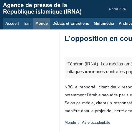
6 août 2026
Accueil
Iran
Monde
Débats et Entretiens
Multimédia
Archiv
L’opposition en cou
Téhéran (IRNA)- Les médias américa
attaques iraniennes contre les pa
NBC a rapporté, citant deux respo
notamment l’Arabie saoudite par sur
Selon ce média, citant un responsab
manière dont le projet de liberté de
Monde
Asie occidentale