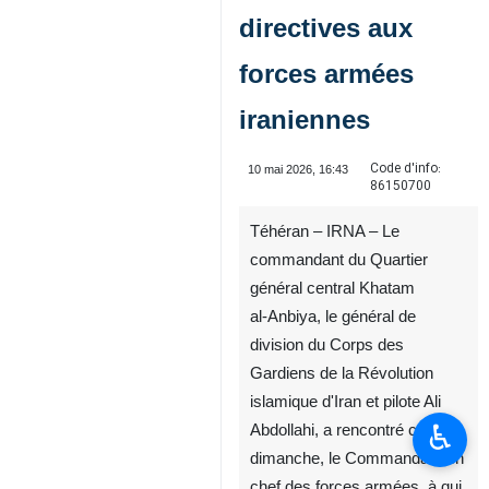
directives aux
forces armées
iraniennes
Code d'info:
10 mai 2026, 16:43
86150700
Téhéran – IRNA – Le
commandant du Quartier
général central Khatam
al‑Anbiya, le général de
division du Corps des
Gardiens de la Révolution
islamique d'Iran et pilote Ali
♿︎
Abdollahi, a rencontré ce
dimanche, le Commandant en
chef des forces armées, à qui