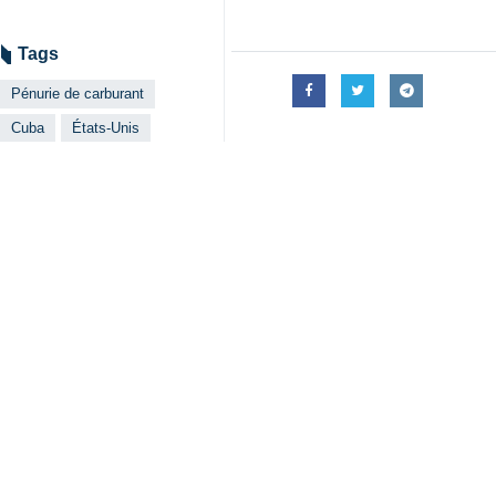
Téhéran – IRNA – Le ministre de 
Unis, que les réserves de carbura
Vicente de la O Levy, ministre cuba
gasoil, et le réseau électrique nation
Il a attribué la crise à un nouveau
accentué la pression sur l’économie 
« Cette situation a fortement accru 
22 heures de coupure par jour. »
M. Levy a précisé que le réseau él
mégawatts de panneaux solaires au 
réseau, ce qui réduit son efficacité 