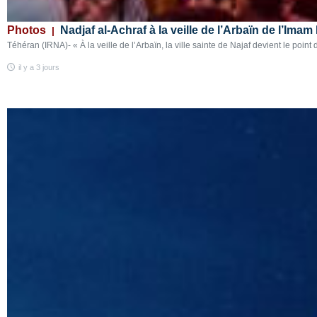
Photos
Nadjaf al-Achraf à la veille de l’Arbaïn de l’Imam
Téhéran (IRNA)- « À la veille de l’Arbaïn, la ville sainte de Najaf devient le poin
il y a 3 jours