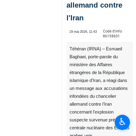
allemand contre
l'Iran
Code d'info:
19 mai 2026, 11:43
86158601
Téhéran (IRNA) – Esmaeil
Baghaei, porte-parole du
ministère des Affaires
étrangères de la République
islamique d'Iran, a réagi dans
un message aux accusations
infondées du chancelier
allemand contre l'Iran
concernant l'explosion
♿︎
suspecte survenue près de la
centrale nucléaire des Émirats
arabes unis.