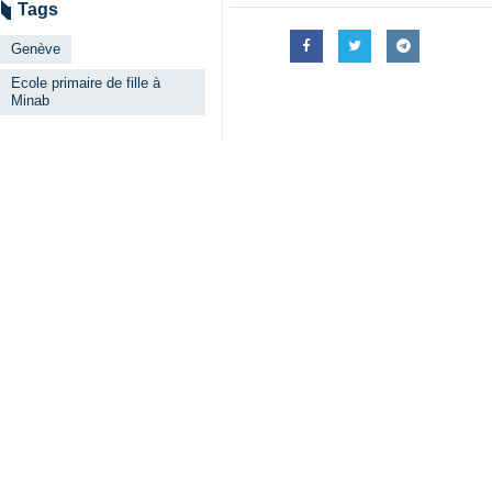
Téhéran (IRNA)- S’exprimant lors 
au nom d’un pays qui a subi une at
crime, 168 élèves et enseignants o
Le Dr Mohammadreza Zafarghandi a a
porteurs de grands rêves.”
Soulignant que les chiffres sont ef
d’attaques indiscriminées contre des 
63 hôpitaux et 195 centres liés au
t-il ajouté.
Le ministre de la Santé, du Traite
“bombarder un hôpital ou une école n
Il a ajouté : “L’Institut Pasteur d’I
une école ou à un hôpital revient à 
Le Dr Mohammadreza Zafarghandi a dé