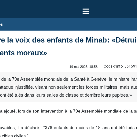
es
e la voix des enfants de Minab: «Détrui
ments moraux»
Code d'info:
86159
19 mai 2026, 18:58