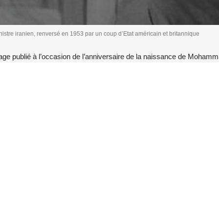
re iranien, renversé en 1953 par un coup d’Etat américain et britannique
 publié à l’occasion de l’anniversaire de la naissance de Mohammad
gérences et d’actions hostiles des États‑Unis à l’encontre de l’Ira
tiquement élu.
nistère des Affaires étrangères, a écrit dans un message publié sur
 l’anniversaire du Dr Mohammad Mossadegh, célèbre Premier minist
 États‑Unis et le Royaume‑Uni, simplement pour avoir défendu les intérê
es nationales.
lusieurs reprises évoqué « 47 années » de confrontation entre l’Iran e
icaine envers le peuple iranien n’a pas commencé en 1979, mais en 1953
s, de menaces et d’agressions militaires de la part des États‑Unis.