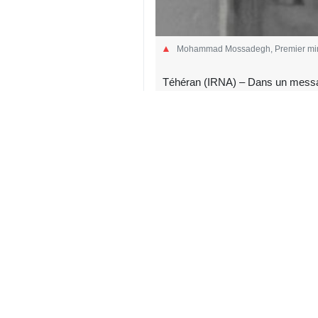
Mohammad Mossadegh, Premier minist
Téhéran (IRNA) – Dans un message
étrangères a évoqué le passé d’in
Premier ministre iranien démocra
Ismaïl Baghaï, porte‑parole du mi
Mohammad Mossadegh :
Le 29 Ordibehesht (19 mai) marque
violent, planifié et soutenu par les
s’être opposé au pillage des richess
Des responsables américains ont à p
de l’histoire, car l’hostilité amér
liste d’actions hostiles, de sanction