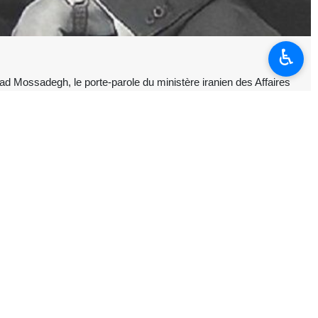
♿︎
 Mossadegh, le porte‑parole du ministère iranien des Affaires
n, rappelant notamment le renversement du gouvernement du
 le réseau X à l’occasion de l’anniversaire de la naissance du Dr
re iranien, dont le gouvernement fut renversé par un coup d’État
ts nationaux de l’Iran, résisté fermement à la domination étrangère et
t les États‑Unis. Cette version constitue une falsification manifeste
. Depuis plus de 73 ans, le peuple iranien est confronté à une longue