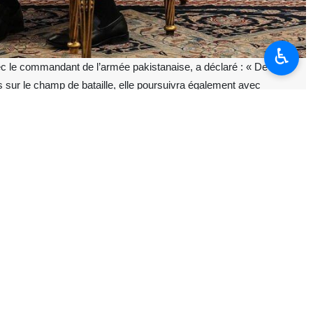
♿︎
ec le commandant de l’armée pakistanaise, a déclaré : « De la
s sur le champ de bataille, elle poursuivra également avec
ation des intérêts nationaux. »
an Mohammad Bagher Ghalibaf, président du Parlement iranien, afin
ée.
érentes périodes, notamment durant la récente guerre imposée ainsi que
 les nations et les pays islamiques, estimant qu’elles pourraient servir
s du Pakistan dans les discussions avec le gouvernement américain, a
e partie qui n’a fait preuve d’aucune sincérité et en laquelle aucune
ourage et fermeté l’intégrité du pays sur le champ de bataille, elle
égitimes de l’Iran ainsi que la préservation des intérêts nationaux. »
es, plus que quiconque, connaissent la valeur de la paix. Mais ces