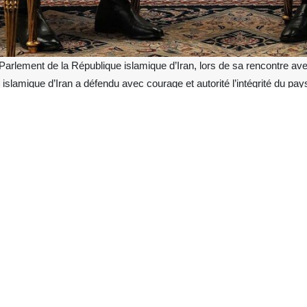
arlement de la République islamique d’Iran, lors de sa rencontre av
lamique d’Iran a défendu avec courage et autorité l’intégrité du pay
rain diplomatique, la défense des droits légitimes de l’Iran et la préserv
 de l’armée pakistanaise, a rencontré ce samedi 23 mai 2026 à Téhér
ents concernant les négociations visant à mettre fin à la guerre impos
gouvernement pakistanais pour leur soutien et leurs initiatives à diff
Il a qualifié ces interactions d’exemple de coopération constructive entre
ans.
tion de la République islamique d’Iran, évoquant les efforts apprécié
 aux droits de notre peuple et de notre pays, en particulier face à un
 la même manière que la République islamique d’Iran a défendu avec c
diplomatique, avec intelligence et détermination, la défense des droits l
ée pakistanaise, le président du Parlement a ajouté : « Les militair