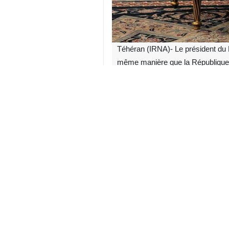
Téhéran (IRNA)- Le président du P
même manière que la République is
intelligence et fermeté, sur le ter
Le général Asim Munir, commandant
de discuter des derniers développem
Ghalibaf a remercié le peuple et le 
lors des négociations qui ont suivi. 
de modèle à d’autres États musulm
Le chef de la délégation de négocia
déclaré : « Nous ne renoncerons pas
confiance ne peut être accordée. De
poursuivra également, sur le terrain 
S’adressant au commandant de l’arm