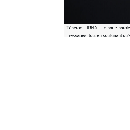
Téhéran – IRNA – Le porte-parole 
messages, tout en soulignant qu’a
Intervenant par téléphone ce vendred
Téhéran et Washington ainsi que les
« Il y a 47 ans (depuis la Révolut
République islamique d’Iran, employ
Au sujet des allégations américaines
violation du cessez-le-feu et une e
d’une opération de propagande », a-t
engagée depuis plusieurs semaines e
Concernant les discussions, Baghaei