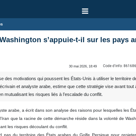
es
Washington s’appuie-t-il sur les pays a
Code d'info:
86168
30 mai 2026, 18:49
des motivations qui poussent les États-Unis à utiliser le territoire
rivain et analyste arabe, estime que cette stratégie vise avant tout à 
 mutualisant les risques liés à l’escalade du conflit.
te arabe, a écrit dans son analyse des raisons pour lesquelles les États
 l’Iran que la racine de cette démarche réside dans la volonté de Wash
ant les risques découlant du conflit.
pas du territoire des États arabes du Golfe Persique pour projeter 