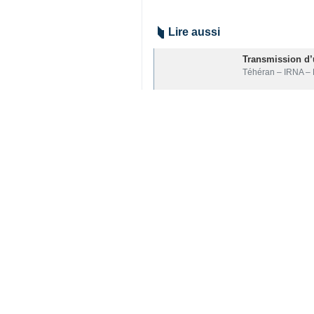
Lire aussi
Transmission d’
Téhéran – IRNA – 
L'Iran et Oman s
Téhéran (IRNA) - 
L’Iran se concen
Téhéran, IRNA – Le
Téhéran : Les Ét
Téhéran – IRNA – L