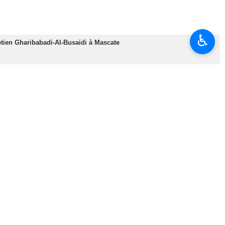
♿︎
etien Gharibabadi-Al-Busaidi à Mascate
que publique