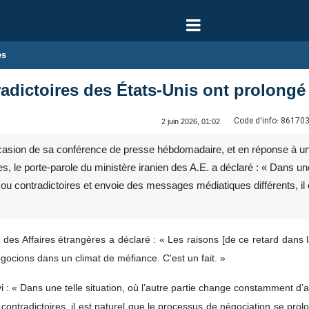
es
adictoires des États-Unis ont prolongé 
Code d'info:
86170
2 juin 2026, 01:02
ccasion de sa conférence de presse hébdomadaire, et en réponse à un
s, le porte-parole du ministère iranien des A.E. a déclaré : « Dans un
 contradictoires et envoie des messages médiatiques différents, il e
 des Affaires étrangères a déclaré : « Les raisons [de ce retard dans la
ocions dans un climat de méfiance. C'est un fait. »
i : « Dans une telle situation, où l’autre partie change constamment d’a
ontradictoires, il est naturel que le processus de négociation se prolo