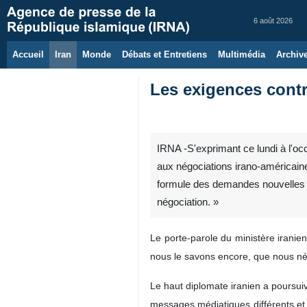
6 août 2026
Accueil
Iran
Monde
Débats et Entretiens
Multimédia
Archiv
Les exigences contr
IRNA -S'exprimant ce lundi à l'o
aux négociations irano-américaine
formule des demandes nouvelles ou
négociation. »
Le porte-parole du ministère iranien
nous le savons encore, que nous nég
Le haut diplomate iranien a poursuiv
messages médiatiques différents et c