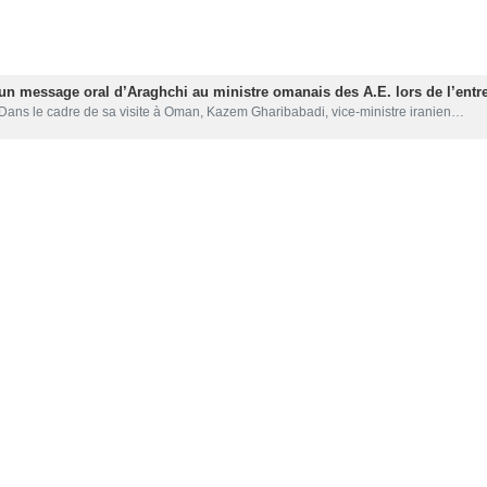
un message oral d’Araghchi au ministre omanais des A.E. lors de l’entr
Dans le cadre de sa visite à Oman, Kazem Gharibabadi, vice-ministre iranien…
oulignent l'importance de la réduction des tensions dans la région
Le ministre omanais des Affaires étrangères a annoncé dans un message avoir…
tre sur la préservation de ses intérêts nationaux (Porte-parole)
 porte-parole du ministère iranien des Affaires étrangères, Esmaeil Baqaei,…
ats-Unis maintiennent le dialogue en coulisses en dépit de leur rhétori
e porte‑parole du ministère iranien des Affaires étrangères évoquant lors…