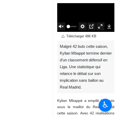
00:00
Play
Unmute
Settings
PIP
Enter
Down
Télécharger
486 KB
fullscreen
Malgré 42 buts cette saison,
Kylian Mbappé termine dernier
d’un classement défensif en
Liga. Une statistique qui
relance le débat sur son
implication sans ballon au
Real Madrid.
Kylian Mbappé a empilé les buts
♿︎
sous le maillot du Real Madrid
cette saison. Avec 42 réalisations