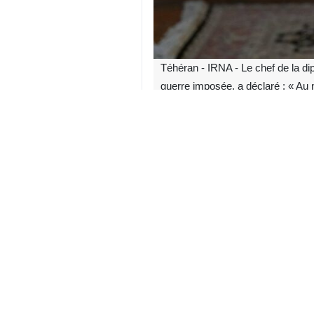
Téhéran - IRNA - Le chef de la dip
guerre imposée, a déclaré : « Au 
précision, rigueur et prudence. C
négociations intensives, et chac
Selon l’IRNA, Seyyed Abbas Araghchi,
développements et les décisions pris
Le ministre iranien des Affaires é
démarche diplomatique de Téhéran a 
Lors d’un entretien télévisé diffusé
vague d’agressions menées par l’axe 
« L’Iran a remporté cette épreuve, et