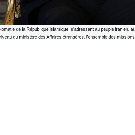
lomatie de la République islamique, s’adressant au peuple iranien, au
niveau du ministère des Affaires étrangères, l’ensemble des missions
e mémorandum d’entente, bien que limité en volume à une page et dem
une de ses clauses et phrases a été minutieusement révisée à maintes
 invité ce vendredi 12 juin de l’émission spéciale sur la chaîne d'infor
es concernant les négociations entre l’Iran et les États-Unis, ainsi q
trangères, Abbas Araghchi, a exposé les contours d’un potentiel mémo
pour objectif premier de consolider les acquis stratégiques obtenus p
 ce vendredi 12 juin, le chef de la diplomatie iranienne a qualifié la R
américano-israélien. Il a qualifié cette issue de « succès stratégique 
 le peuple iranien est le vainqueur incontesté de cette bataille », a-t-il 