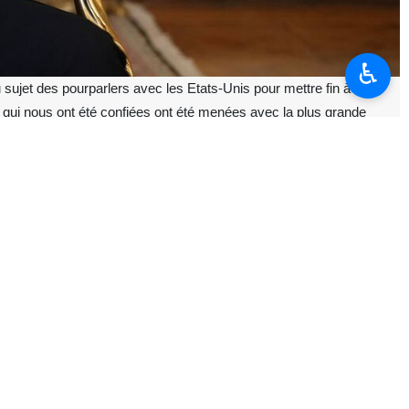
♿︎
 sujet des pourparlers avec les Etats-Unis pour mettre fin à la
 qui nous ont été confiées ont été menées avec la plus grande
ie ou deux pages, a fait l’objet de plus de deux mois de
 reprises. »
mation publique, « Shabakeh Khabar », a fait le point sur les derniers
ue sur le projet de mémorandum d’entente entre les deux pays.
randum d’entente entre l’Iran et les États-Unis, soulignant que la
ar la République islamique sur le champ de bataille.
épublique islamique de seule partie victorieuse à l’issue de la récente
majeur ».
affirmé avec conviction.