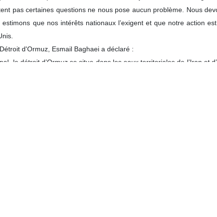
u ministère des Affaires étrangères a déclaré que le mémorandum d’Is
é décidé de ne pas aborder la question nucléaire.
lors d’une conférence de presse tenue au gouvernorat de Hamadan en
d’avancement du mémorandum d’Islamabad et son processus : Depuis l’
 avons traversé une période d’environ deux mois.
e processus avait connu de nombreux hauts et bas, principalement 
lui, les positions contradictoires des responsables américains et les
he des médiateurs, mais ont également contribué à prolonger le proce
 des États-Unis à leurs engagements envers l’Iran, Esmail Baghaei
 l’expérience d’un an et demi de négociations avec la partie améric
commis durant les précédentes négociations, nous obligent à fair
ue nous entreprenons.
ffaires étrangères a indiqué que les questions entre l’Iran et les É
mis à ce stade sur la cessation de la guerre sur tous les fronts, y com