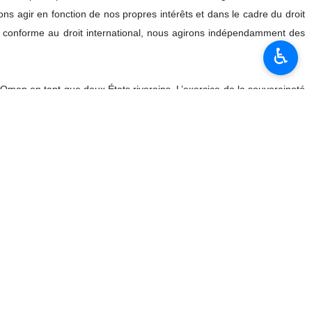
lamabad, actuellement en cours de suivi, est centré sur la fin de
♿︎
 présence des médias, en réponse à une question du journaliste de
annonce du cessez-le-feu le 8 avril, ainsi que le processus engagé
parce que la partie américaine n’avait pas adopté une approche de
 changements fréquents de leurs points de vue relayés par les médias
ssus.
 a souligné : Nous avons la responsabilité de suivre ce processus
aine, ainsi que ses manquements à ses engagements et les actes que
e preuve d’une extrême prudence et d’une grande clairvoyance, en
tats-Unis étaient très complexes. Il a ajouté que, compte tenu des
pris au Liban, et qu’il avait été décidé de ne pas aborder la question