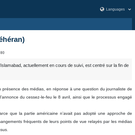
éhéran)
680