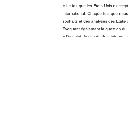
Téhéran (IRNA)- Le porte-parole d
la guerre et qu’à ce stade, il a ét
Esmail Baghaei a déclaré samedi, 
l’IRNA concernant le dernier état 
sous la médiation du Pakistan, nous
Il a poursuivi en déclarant que c
négociation conventionnelle. Selon 
ont non seulement compliqué la tâc
Faisant référence aux manquements
diplomatique avec scepticisme, car
nous considérons comme criminels 
évaluant avec soin chaque étape q
Le porte-parole du ministère des A
expériences passées, l’accent était 