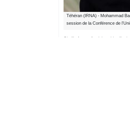
Téhéran (IRNA) - Mohammad Bagher
session de la Conférence de l'Un
Ghalibaf a expliqué les objectifs d
incidents de l'année écoulée et le
délégations. »
Le président de l'Assemblée islami
Auparavant, certains pays pensaient
évident que ces forces étrangères
nouvelle perspective dans la région.
Iran
Politique
0 Persons