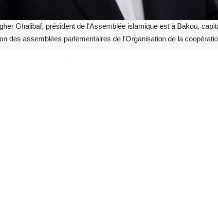
 Ghalibaf, président de l'Assemblée islamique est à Bakou, capitale
ion des assemblées parlementaires de l'Organisation de la coopératio
e son déplacement à Bakou lors d'un entretien avec des journalistes 
s deux conflits majeurs, notamment la guerre imposée du Ramadan et 
que a poursuivi : « Après la guerre du Ramadan, la situation dans la 
 que les forces et les pays extrarégionaux pouvaient garantir la séc
 ne peuvent y parvenir et constituent elles-mêmes des éléments mena
 »