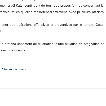
orces de ce régime dans le sud du Liban sont confrontées à « la