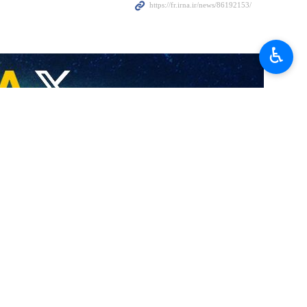
négociations entre les États-Unis et l’Iran ont fortement limité la
♿︎
 dans le sud du Liban faisaient face à « la frustration, la stagnation
 portent également sur la question de la guerre menée par le régime
ux évolutions diplomatiques.
ime, Israël Katz, continuent de tenir des propos fermes concernant le
rrain, telles qu’elles ressortent d’entretiens avec plusieurs officiers
ener des opérations offensives et préventives sur le terrain. Cette
e.
 profond sentiment de frustration, d’une situation de stagnation et
lons politiques. »