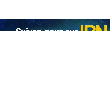
aralysie opérationnelle », et que les évolutions diplomatiques liées aux 
me israélien.
des commandants militaires, que les forces du régime israélien déployées
 raison des évolutions sur le plan diplomatique.
 se poursuivent les négociations entre les États-Unis et l’Iran, qui
ndants militaires estiment que l’armée israélienne est désormais liée a
gime israélien, Benjamin Netanyahu, et le ministre de la Guerre du rég
tion » au Liban, le journal Haaretz a rapporté que les réalités sur le te
ontraire de ces affirmations.
sraélien s’est abstenue ces derniers jours, presque totalement, de m
es promesses publiques formulées par les dirigeants politiques du régim
de l’armée du régime israélien déployés dans le sud du Liban, écrit :
insi que les officiers du commandement Nord de l’armée font état d’un
ltant de l’incertitude créée par les décisions et les manœuvres des éche