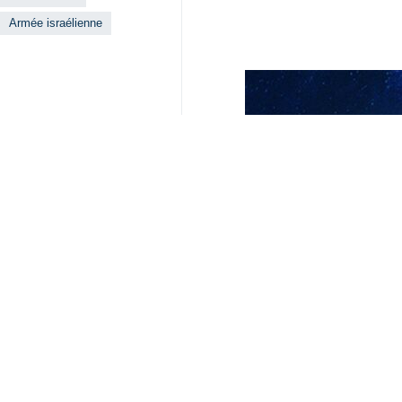
frustration, la stagnation et une p
liberté d’action de l’armée du régi
Haaretz a rapporté mercredi, citant 
et une paralysie opérationnelle » en
Le rapport indique qu’au moment où
israélien contre le Liban, les comma
Alors que le Premier ministre du ré
maintien d’une « pleine liberté d’ac
supérieurs, montrent exactement le c
Selon Haaretz, l’armée du régime i
attitude est en contradiction avec l
Le journal, citant des commandants 
« Les commandants sur le terrain a
d’une paralysie opérationnelle, résu
Monde
Asie occidentale