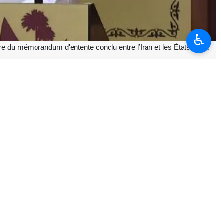
♿︎
e du mémorandum d'entente conclu entre l’Iran et les États-Unis.
des Affaires étrangères a déclaré que les équipes techniques avaient
shington.
isionnement en énergie sont une responsabilité commune. »
coordination entre les pays membres du Conseil de coopération du golfe
l’Iran et les États-Unis dimanche soir jusqu’au lundi matin en Suisse,
 dans une atmosphère positive ; elles ont eu lieu seulement quelques