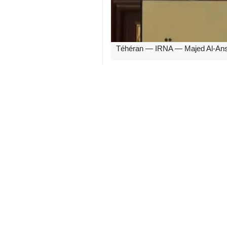
Téhéran — IRNA — Majed Al-Ansari
Selon un rapport publié jeudi 25 ju
commencé à travailler sur les déta
S’exprimant auprès d’Al Arabiya, il 
Al-Ansari a souligné l’importance de
Persique se poursuit aux plus hauts
Il a ajouté : « Le dialogue régional 
Ces déclarations d’Al-Ansari ont été
en présence de médiateurs qataris e
jours après la signature d’un protoc