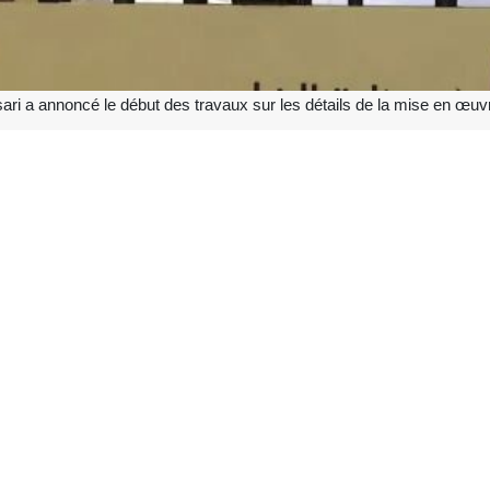
 a annoncé le début des travaux sur les détails de la mise en œuvr
in par l’IRNA, citant Al Arabiya, le porte-parole du ministère qatari 
ils de l’exécution du mémorandum d'entente conclu entre Téhéran et Wa
a déclaré : « La sécurité du détroit d’Ormuz et la stabilité de l’approv
 garantir la sécurité de la navigation maritime et a fait savoir que la 
 niveaux.
doit reposer sur les principes de bon voisinage. »
 formulées à la suite des longues négociations qui se sont tenues entre 
t pakistanais. Selon les rapports, ces négociations se sont déroulées
ole d’accord entre les deux parties.