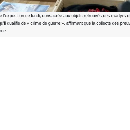
 l’exposition ce lundi, consacrée aux objets retrouvés des martyrs du
’il qualifie de « crime de guerre », affirmant que la collecte des pre
nne.
’exposition consacrée aux objets retrouvés des martyrs du navire Dena
s Affaires étrangères, nous avons été informés dès le moment où cet 
 corps sacrés des martyrs, l’acheminement des blessés et toutes les au
de guerre qui restera inscrit dans l’Histoire.
t à plusieurs centaines de kilomètres de la zone de combat, dans le ca
 pays, a été attaqué sans aucune action militaire, sans armement et
navale, mais uniquement comme une preuve de l’impuissance de l’enn
tance du champ de bataille, des personnes n’ayant aucune implicatio
les intentions de l’ennemi, aient été ciblées et soient tombées en mart