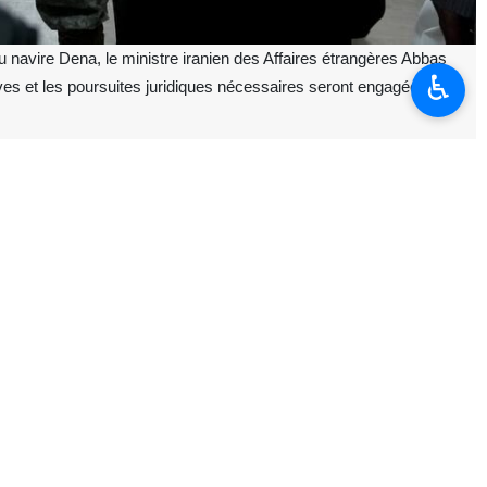
 navire Dena, le ministre iranien des Affaires étrangères Abbas
♿︎
uves et les poursuites juridiques nécessaires seront engagées en
, le ministre iranien des Affaires étrangères Abbas Araghchi, a noté
incident s’est produit, et nous avons accompli toutes nos missions,
tres mesures nécessaires. Toutefois, à mon avis, ce qui s’est produit
dre d’une mission d’entraînement et protocolaire et pour participer à
 sans aucun avertissement préalable. Cet acte ne peut en aucun cas
emi.
n dans les combats et se trouvant en mission totalement ordinaire,
yrs constitue clairement un crime de guerre.