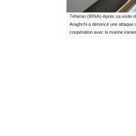
Téhéran (IRNA)-Après sa visite de
Araghchi a dénoncé une attaque qu
coopération avec la marine iranie
Selon l'
IRNA
- Après sa visite de l
mardi 30 juin qu'« au ministère de
notamment le suivi du transfert des
constitue sans aucun doute un crime 
Le navire IRIS Dena, qui se trouvai
une cérémonie navale dans un autre
être considéré comme une victoire 
Le fait que, à une très grande dis
totalement sans défense et ignorant 