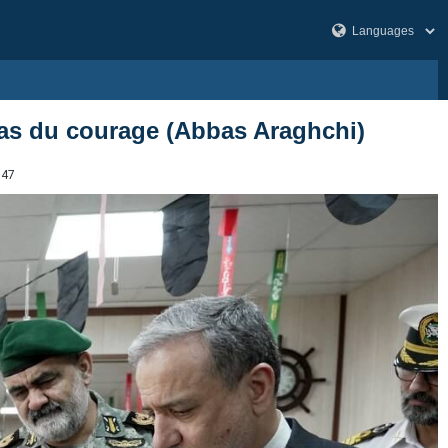
 pas du courage (Abbas Araghchi)
347