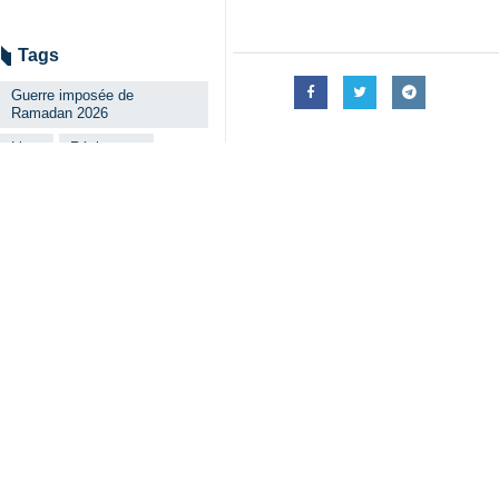
Tags
Guerre imposée de
Ramadan 2026
Livre
Résistance
Guerre imposée
Lire aussi
Lettre ouverte d
Téhéran – IRNA – B