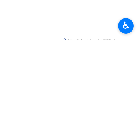
♿︎
bardement de l’Institut en Iran »