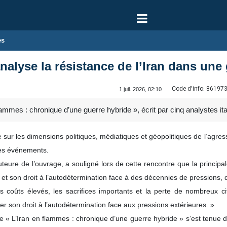
es
analyse la résistance de l’Iran dans un
Code d'info:
86197
1 juil. 2026, 02:10
 flammes : chronique d’une guerre hybride », écrit par cinq analystes it
 sur les dimensions politiques, médiatiques et géopolitiques de l’agress
ces événements.
teure de l’ouvrage, a souligné lors de cette rencontre que la principal
 et son droit à l’autodétermination face à des décennies de pressions,
les coûts élevés, les sacrifices importants et la perte de nombreux 
er son droit à l’autodétermination face aux pressions extérieures. »
e « L’Iran en flammes : chronique d’une guerre hybride » s’est tenue d