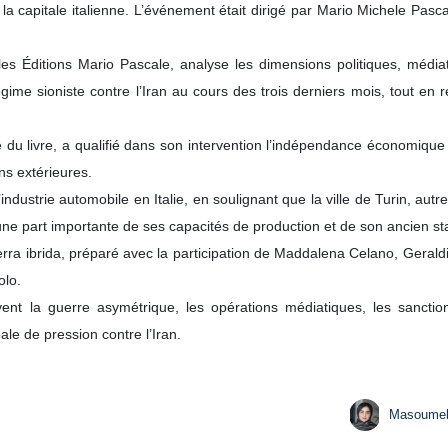
a capitale italienne. L’événement était dirigé par Mario Michele Pascal
les Éditions Mario Pascale, analyse les dimensions politiques, média
ime sioniste contre l’Iran au cours des trois derniers mois, tout en r
e du livre, a qualifié dans son intervention l’indépendance économique 
ns extérieures.
industrie automobile en Italie, en soulignant que la ville de Turin, aut
 une part importante de ses capacités de production et de son ancien stat
erra ibrida, préparé avec la participation de Maddalena Celano, Geraldi
olo.
ent la guerre asymétrique, les opérations médiatiques, les sanct
ale de pression contre l’Iran.
Masoume