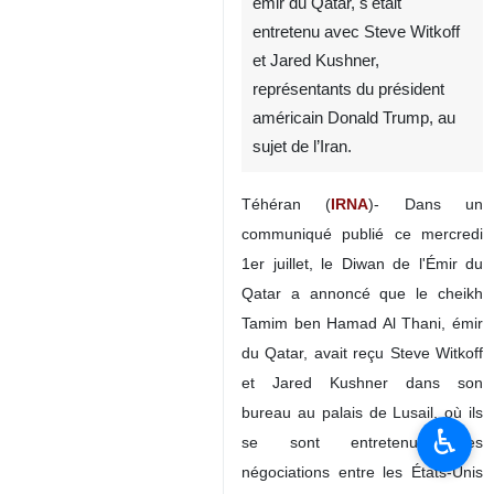
émir du Qatar, s'était
entretenu avec Steve Witkoff
et Jared Kushner,
représentants du président
américain Donald Trump, au
sujet de l’Iran.
Téhéran (
IRNA
)- Dans un
communiqué publié ce mercredi
1er juillet, le Diwan de l'Émir du
Qatar a annoncé que le cheikh
Tamim ben Hamad Al Thani, émir
du Qatar, avait reçu Steve Witkoff
et Jared Kushner dans son
bureau au palais de Lusail, où ils
♿︎
se sont entretenus des
négociations entre les États-Unis