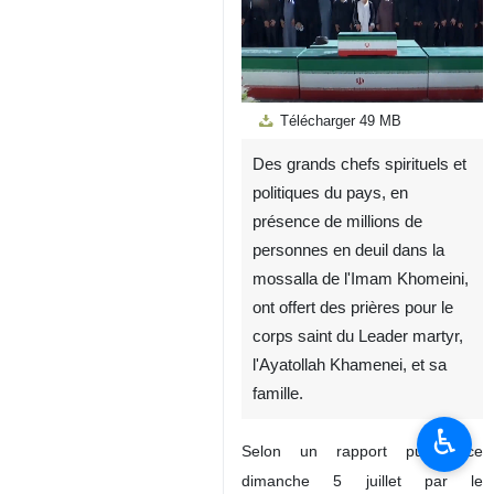
Télécharger
49 MB
Des grands chefs spirituels et
Unmute
Settings
politiques du pays, en
présence de millions de
personnes en deuil dans la
mossalla de l'Imam Khomeini,
ont offert des prières pour le
corps saint du Leader martyr,
l'Ayatollah Khamenei, et sa
famille.
♿︎
Selon un rapport publié ce
dimanche 5 juillet par le