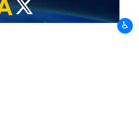
♿︎
ne erreur, ils s'exposeront à une riposte écrasante et décisive
agence de presse IRNA
, a déclaré ce dimanche 5 juillet, en marge de
avons annoncé à maintes reprises que nous profiterions du cessez-le-
te présence populaire.
Khamenei, et a ajouté : « Le peuple a accompli un acte héroïque qui
s musulmanes afin que les racines de l'Arrogance mondiale soient