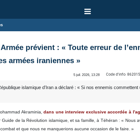
es
’Armée prévient : « Toute erreur de l’e
es armées iraniennes »
Code d'info:
86201
5 juil. 2026, 13:28