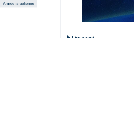
Le porte-parole de l'Armée de la 
des forces armées iraniennes. »
Téhéran – Le général de brigade
la cérémonie de deuil pour le marty
feu pour renforcer nos capacités d
Le porte-parole de l'Armée de la Rép
Il a salué la présence massive du 
restera gravé dans les mémoires, 
éradiquées partout dans le monde.
Iran
Défense