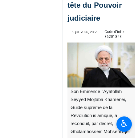
tête du Pouvoir
judiciaire
Code d'info:
5 juil. 2026, 20:25
86201843
Son Éminence l’Ayatollah
Seyyed Mojtaba Khamenei,
Guide suprême de la
Révolution islamique, a
♿︎
reconduit, par décret,
Gholamhossein Mohseni Ejeï