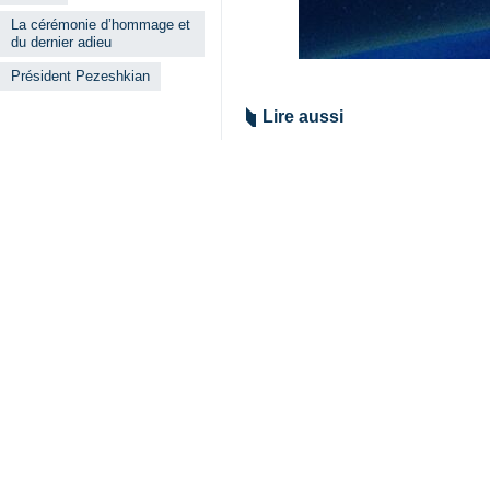
Le président de la République isl
islamique, qui aura lieu le mercredi
Téhéran –
IRNA
– Selon les informa
purifie son âme), ainsi que de 
Mohammadi Golpayegani, a débuté c
Le véhicule transportant les dépoui
l’autoroute Yadegar-e-Imam, en direc
Il est prévu que la cérémonie funéra
Machhad, où ils seront inhumés dan
Par ailleurs, des cérémonies spéciale
Iran
Politique