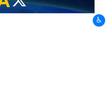
ister à la cérémonie funéraire du leader martyr de la Révolution
♿︎
cession funéraire du martyr, l’ayatollah Seyyed Ali Khamenei (que Dieu
fa al-Hoda Bagheri, et de Mesdames Zahra Haddad Adel et Zahra
euil.
tre Mahdieh Imam Hassan (AS), à l’intersection de la rue Azadi et de
i 16 juillet dans la ville sainte de Qom, et le jeudi 18 juillet 2026 à
e mercredi 17 juillet dans les villes de Nadjaf et de Kerbala.