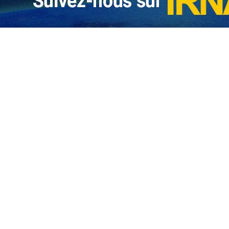
amique d’Iran, Massoud Pezeshkian, se rendra demain en Irak pour ass
 17 juillet en Irak.
tions recueillies lundi par le correspondant politique de l’IRNA, la pro
son épouse Seyedeh Boshra Hosseini Khamenei, de son fils Mosta
e matin à 6h00, en présence d’une foule immense de personnes en d
lles des martyrs a entamé son cortège à 8h00 ce lundi, depuis le cen
tion de la place Azadi.
ire du leader martyr de la Révolution et de sa famille se tienne le mard
s le sanctuaire sacré de l’Imam Reza (AS).
s d’adieu et de funérailles pour le leader martyr auront également lieu l