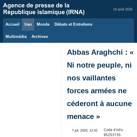
10 août 2026
Accueil
Iran
Monde
Débats et Entretiens
Multimédia
Archives
Abbas Araghchi : «
Ni notre peuple, ni
nos vaillantes
forces armées ne
céderont à aucune
menace »
Code d'info:
7 juil. 2026, 12:42
86203156