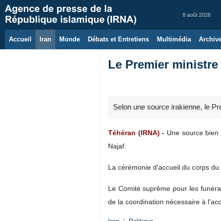
8 août 2026
Accueil
Iran
Monde
Débats et Entretiens
Multimédia
Archiv
Le Premier ministre 
Selon une source irakienne, le Pre
Téhéran (IRNA) -
Une source bien i
Najaf.
La cérémonie d'accueil du corps du G
Le Comité suprême pour les funérail
de la coordination nécessaire à l'ac