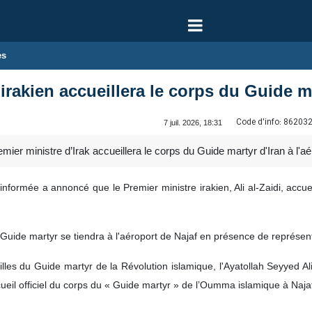
es
irakien accueillera le corps du Guide ma
Code d'info:
86203
7 juil. 2026, 18:31
mier ministre d’Irak accueillera le corps du Guide martyr d'Iran à l'aé
nformée a annoncé que le Premier ministre irakien, Ali al-Zaidi, accuei
uide martyr se tiendra à l'aéroport de Najaf en présence de représentant
les du Guide martyr de la Révolution islamique, l'Ayatollah Seyyed Al
cueil officiel du corps du « Guide martyr » de l’Oumma islamique à Naja