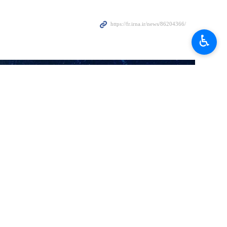
la cérémonie grandiose d’accompagnement de la dépouille sacrée du
♿︎
lturelles et religieuses entre les deux peuples iranien et irakien.
x et des funérailles du Guide martyr de l'Iran, a publié un message
randiose d’accompagnement de la dépouille sacrée de l’Imam martyr
euses communes aux deux nations iranienne et irakienne.
sations populaires ainsi qu’au gouvernement irakien pour l’accueil
la dépouille pure de l’Ayatollah Khamenei à la grande Mosalla Imam
rendre hommage. Elles se sont poursuivies samedi et dimanche avec,
 capitale iranienne.
la ville sainte de Qom, près de Téhéran, pour accomplir la prière
-est du pays, où l’Ayatollah Khamenei sera inhumé dans le sanctuaire