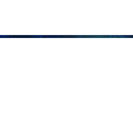
, en remerciant le peuple et le gouvernement irakiens, a considéré 
Karbala comme un symbole de la fraternité et des profondes affinités cu
ef, premier vice-président et président du Comité national des adieu
le peuple et le gouvernement irakiens et a qualifié la cérémonie g
symbole de la fraternité et des profondes valeurs culturelles et religi
tés religieuses, aux savants, aux tribus, aux groupes et aux organi
e, il a souligné : « Ce lien sacré est indissoluble. »
lées sur plusieurs jours, ont débuté vendredi avec l’exposition de 
e dignitaires étrangers et de personnalités religieuses venus lui 
eu populaire et des prières.
 rempli les rues de Téhéran alors que le cortège funéraire traversait la
en deuil se sont rassemblées à la mosquée sacrée de Jamkaran, dans 
tyr.
 doivent avoir lieu jeudi dans la ville iranienne de Machhad, au nord