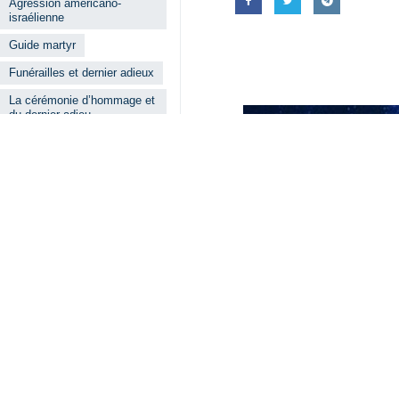
Le premier vice-président iranien
Guide martyr d’Iran à Nadjaf et à 
Téhéran –
IRNA
– Mohammad-Reza Ar
sur X, dans lequel il a remercié 
Khaméneï, à Nadjaf et à Karbala de 
Rendant hommage aux grandes autori
remarquable réservé à cette cérémoni
Les funérailles, qui se sont dérou
Khomeini de Téhéran, en présence d
respectivement, une cérémonie d’adi
Lundi, des millions de personnes ont
Mardi, des millions de personnes 
funéraire en hommage au Guide mar
Les dernières cérémonies funéraires