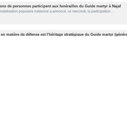
ions de personnes participent aux funérailles du Guide martyr à Najaf
mobilisation populaire irakienne a annoncé, ce mercredi, la participation…
 en matière de défense est l'héritage stratégique du Guide martyr (généra
 ministère iranien de la Défense a estimé que la forte participation populaire…
usieurs millions de personnes se rassemble à Qom pour la prière funè
 Abdollah Javadi Amoli, une des grandes autorités religieuses du monde d’islam,
cipera aux funérailles du leader martyr de la Révolution en Irak
a République islamique d’Iran, Massoud Pezeshkian, se rendra demain en Irak…
Guide martyr portée dans la ville sainte de Najaf: une ultime circumamb
Guide martyr de la Révolution d'Iran ainsi que celles de sa famille sont…