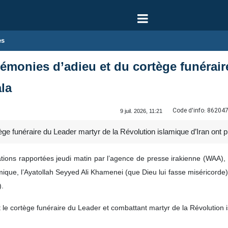
es
érémonies d’adieu et du cortège funérai
ala
Code d'info:
86204
9 juil. 2026, 11:21
ge funéraire du Leader martyr de la Révolution islamique d’Iran ont pri
ations rapportées jeudi matin par l’agence de presse irakienne (WAA), l
que, l’Ayatollah Seyyed Ali Khamenei (que Dieu lui fasse miséricorde),
).
 le cortège funéraire du Leader et combattant martyr de la Révolution i