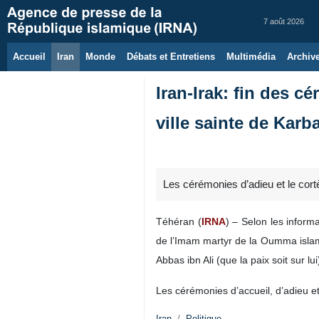
7 août 2026
Accueil
Iran
Monde
Débats et Entretiens
Multimédia
Archiv
Iran-Irak: fin des c
ville sainte de Karb
Les cérémonies d’adieu et le cortè
Téhéran (
IRNA
) – Selon les inform
de l’Imam martyr de la Oumma islami
Abbas ibn Ali (que la paix soit sur lui
Les cérémonies d’accueil, d’adieu et
Iran
Politique