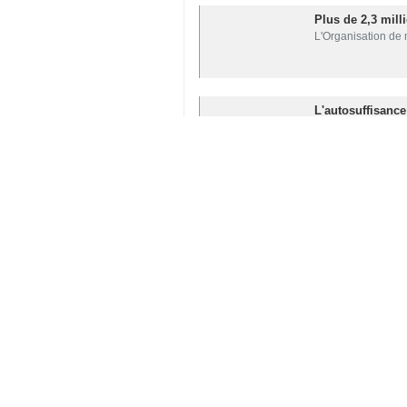
Plus de 2,3 mill
L'Organisation de 
L'autosuffisance
Le porte-parole du
Une foule de pl
Le grand Ayatollah
Pezeshkian parti
Le président de l
La dépouille du 
Les dépouilles du 