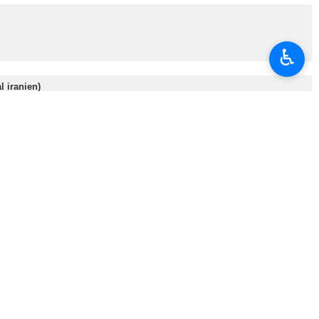
♿︎
l iranien)
bre en hommage au Leader martyr
…
ulation