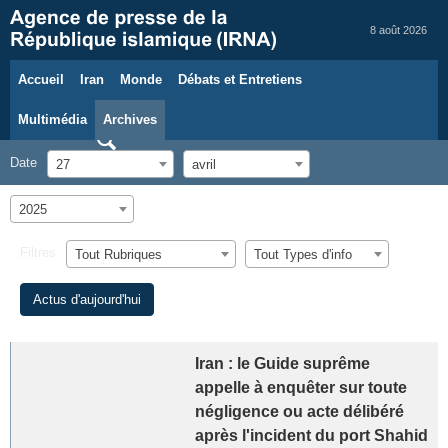
8 août 2026
Accueil
Iran
Monde
Débats et Entretiens
Multimédia
Archives
Date
27
avril
2025
Filtres
Tout Rubriques
Tout Types d'info
Actus d'aujourd'hui
Iran : le Guide suprême
appelle à enquêter sur toute
négligence ou acte délibéré
après l'incident du port Shahid